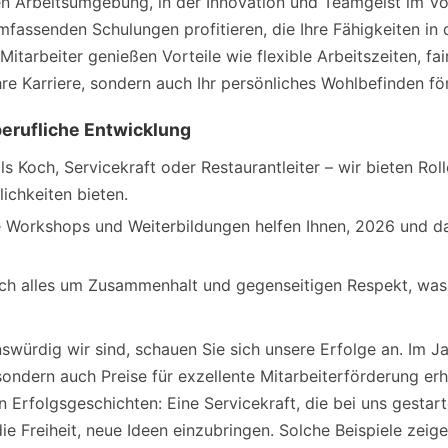
ilen Arbeitsumgebung, in der Innovation und Teamgeist im Vo
mfassenden Schulungen profitieren, die Ihre Fähigkeiten in
tarbeiter genießen Vorteile wie flexible Arbeitszeiten, fa
Ihre Karriere, sondern auch Ihr persönliches Wohlbefinden fö
berufliche Entwicklung
s Koch, Servicekraft oder Restaurantleiter – wir bieten Roll
chkeiten bieten.
Workshops und Weiterbildungen helfen Ihnen, 2026 und da
sich alles um Zusammenhalt und gegenseitigen Respekt, was
würdig wir sind, schauen Sie sich unsere Erfolge an. Im J
ondern auch Preise für exzellente Mitarbeiterförderung erh
 Erfolgsgeschichten: Eine Servicekraft, die bei uns gestarte
ie Freiheit, neue Ideen einzubringen. Solche Beispiele zeig